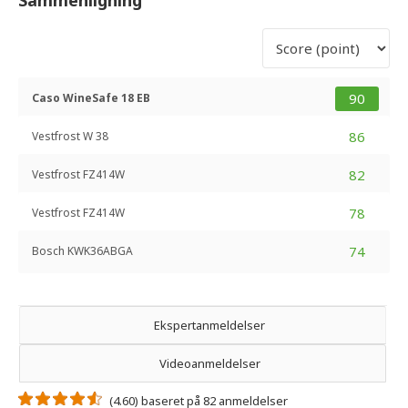
90
Caso WineSafe 18 EB
86
Vestfrost W 38
82
Vestfrost FZ414W
78
Vestfrost FZ414W
74
Bosch KWK36ABGA
Ekspertanmeldelser
Videoanmeldelser
(4.60) baseret på 82 anmeldelser