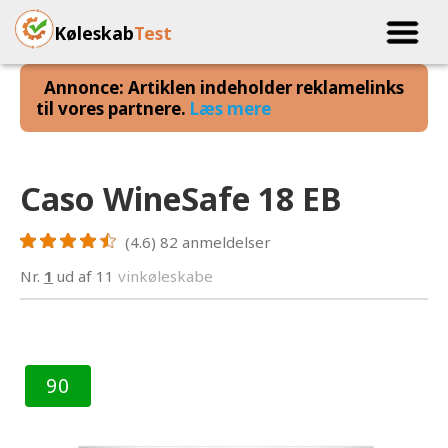
Køleskab
Test
Annonce: Artiklen indeholder reklamelinks
til vores partnere.
Læs mere
Caso WineSafe 18 EB
(4.6)
82
anmeldelser
Nr.
1
ud af 11
vinkøleskabe
90