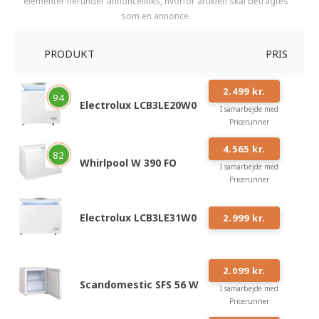
elementer herunder annoncelinks, hvorfor artiklen skal betragtes
som en annonce.
PRODUKT
PRIS
#
1
2.499 kr.
94
Electrolux LCB3LE20W0
I samarbejde med
Pricerunner
#
2
4.565 kr.
82
Whirlpool W 390 FO
I samarbejde med
Pricerunner
#
3
Electrolux LCB3LE31W0
2.999 kr.
#
4
2.099 kr.
Scandomestic SFS 56 W
I samarbejde med
Pricerunner