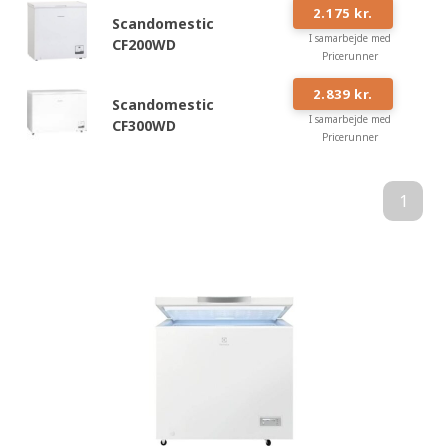
#
5
2.175 kr.
Scandomestic
I samarbejde med
CF200WD
Pricerunner
#
6
2.839 kr.
Scandomestic
I samarbejde med
CF300WD
Pricerunner
1