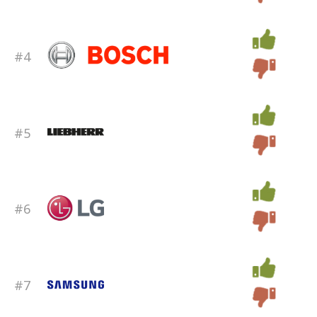
#4
#5
#6
#7