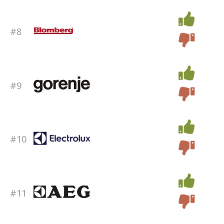
#8
#9
#10
#11