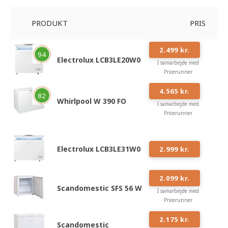
PRODUKT
PRIS
#
1
2.499 kr.
94
Electrolux LCB3LE20W0
I samarbejde med
Pricerunner
#
3
4.565 kr.
82
Whirlpool W 390 FO
I samarbejde med
Pricerunner
#
4
Electrolux LCB3LE31W0
2.999 kr.
#
5
2.099 kr.
Scandomestic SFS 56 W
I samarbejde med
Pricerunner
#
9
2.175 kr.
Scandomestic