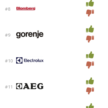
#8
#9
#10
#11