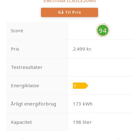
Electrolux LCB3LE20W0
Gå Til Pris
94
Score
Pris
2.499 kr.
Testresultater
Energiklasse
Årligt energiforbrug
173 kWh
Kapacitet
198 liter