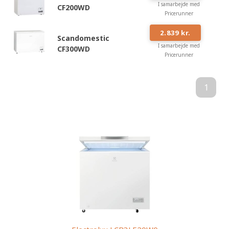
I samarbejde med
CF200WD
Pricerunner
#
11
2.839 kr.
Scandomestic
I samarbejde med
CF300WD
Pricerunner
1