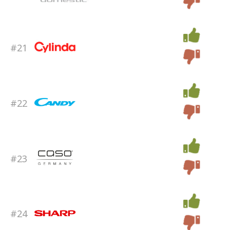
#21
#22
#23
#24