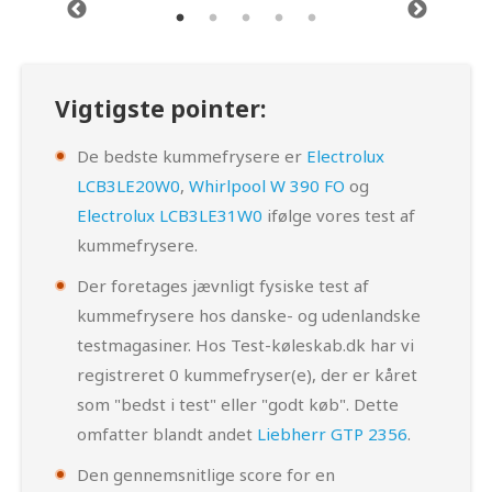
Vigtigste pointer:
De bedste kummefrysere er
Electrolux
LCB3LE20W0
,
Whirlpool W 390 FO
og
Electrolux LCB3LE31W0
ifølge vores test af
kummefrysere.
Der foretages jævnligt fysiske test af
kummefrysere hos danske- og udenlandske
testmagasiner. Hos Test-køleskab.dk har vi
registreret 0 kummefryser(e), der er kåret
som "bedst i test" eller "godt køb". Dette
omfatter blandt andet
Liebherr GTP 2356
.
Den gennemsnitlige score for en