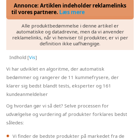
Annonce: Artiklen indeholder reklamelinks
til vores partnere.
Læs mere
Alle produktbedømmelse i denne artikel er
automatiske og datadrevne, men da vi anvender
reklamelinks, når vi henviser til produkter, er vi per
definition ikke uafhængige.
Indhold
[
Vis
]
Vi har udviklet en algoritme, der automatisk
bedømmer og rangerer de 11 kummefrysere, der
klarer sig bedst blandt tests, eksperter og 161
kundeanmeldelser
Og hvordan gør vi så det? Selve processen for
udvælgelse og vurdering af produkter forklares bedst
således:
Vi finder de bedste produkter på markedet fra de