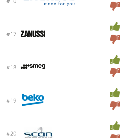
#16
#17
#18
#19
#20