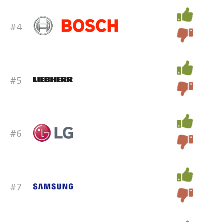
#4
#5
#6
#7