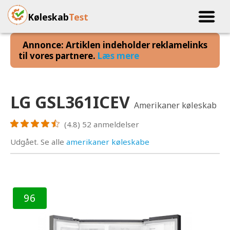
Køleskab
Test
Annonce: Artiklen indeholder reklamelinks
til vores partnere.
Læs mere
LG GSL361ICEV
Amerikaner køleskab
(4.8)
52
anmeldelser
Udgået. Se alle
amerikaner køleskabe
96