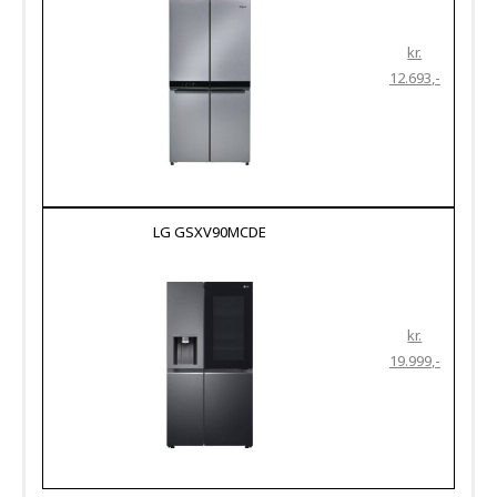
kr.
12.693
LG GSXV90MCDE
kr.
19.999