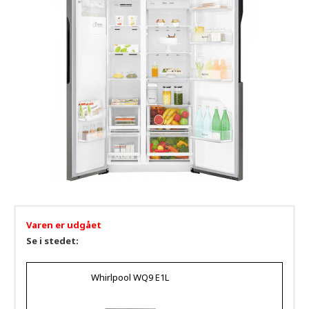
Varen er udgået
Se i stedet:
Whirlpool WQ9 E1L