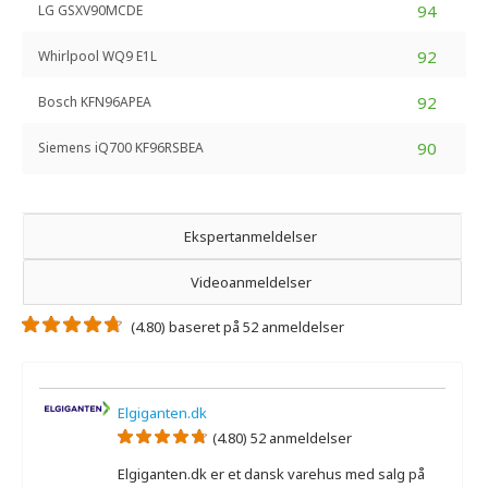
94
LG GSXV90MCDE
92
Whirlpool WQ9 E1L
92
Bosch KFN96APEA
90
Siemens iQ700 KF96RSBEA
Ekspertanmeldelser
Videoanmeldelser
(4.80) baseret på 52 anmeldelser
Elgiganten.dk
(4.80) 52 anmeldelser
Elgiganten.dk er et dansk varehus med salg på