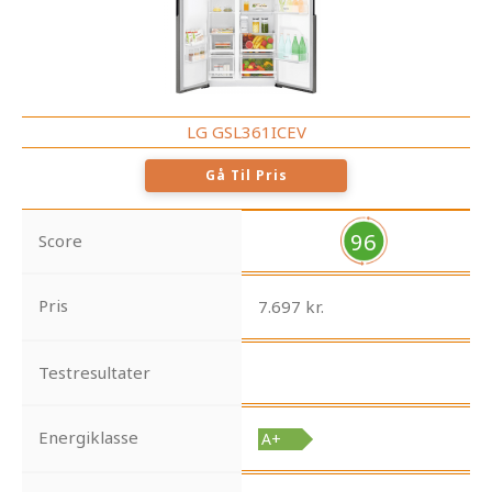
LG GSL361ICEV
Gå Til Pris
96
Score
Pris
7.697 kr.
Testresultater
Energiklasse