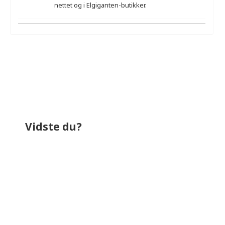
nettet og i Elgiganten-butikker.
Der er ikke nogen ekspertanmeldelser.
Vidste du?
bruger omkring
1.029,6 kr.
på el i løbet
af et år. Til sammenligning bruger et
almindeligt køleskab (uden fryser) i
gennemsnit for
264,0 kr.
og et køle-
fryseskab bruger i gennemsnit for
542,4
kr.