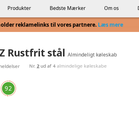
Produkter
Bedste Mærker
Om os
lder reklamelinks til vores partnere.
Læs mere
 Rustfrit stål
Almindeligt køleskab
Nr.
2
ud af 4
almindelige køleskabe
eldelser
92