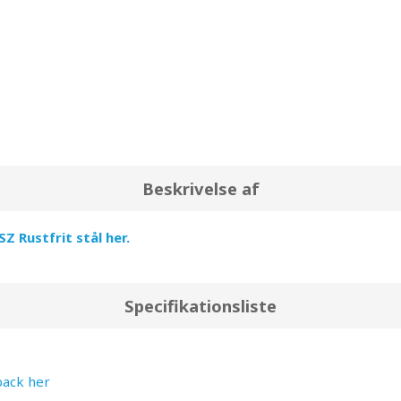
el i løbet af et år. Til sammenligning bruger et køle-fryseskab
Beskrivelse af
Rustfrit stål her.
Specifikationsliste
back her