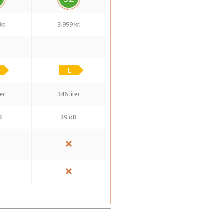
kr.
3.999 kr.
ter
346 liter
B
39 dB