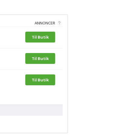
ANNONCER
Til Butik
Til Butik
Til Butik