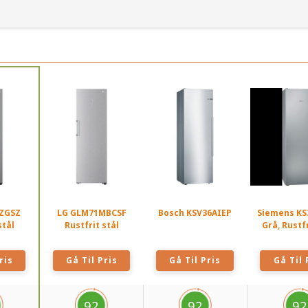
ZGSZ
LG GLM71MBCSF
Bosch KSV36AIEP
Siemens KS
stål
Rustfrit stål
Grå, Rustfr
ris
Gå Til Pris
Gå Til Pris
Gå Til 
92
92
92