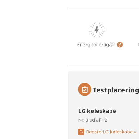
Energiforbrug/år
Testplacerin
LG køleskabe
Nr.
3
ud af 12
Bedste LG køleskabe »