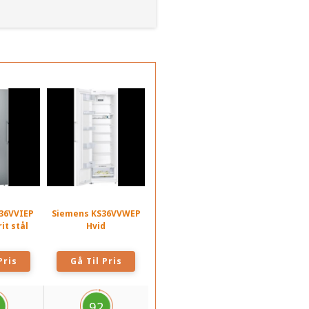
36VVIEP
Siemens KS36VVWEP
it stål
Hvid
Pris
Gå Til Pris
92