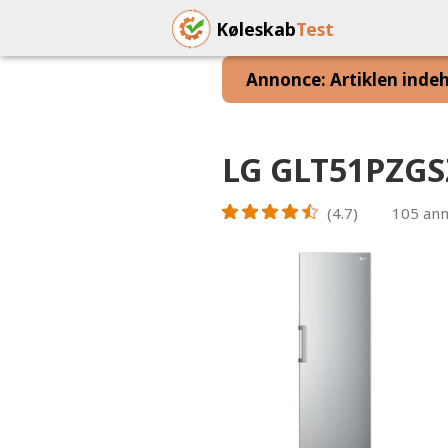
Køleskab
Test
Annonce: Artiklen indeho
LG GLT51PZGSZ
(4.7)
105
anm