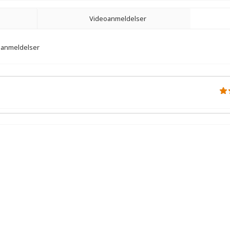
Videoanmeldelser
5 anmeldelser
r.