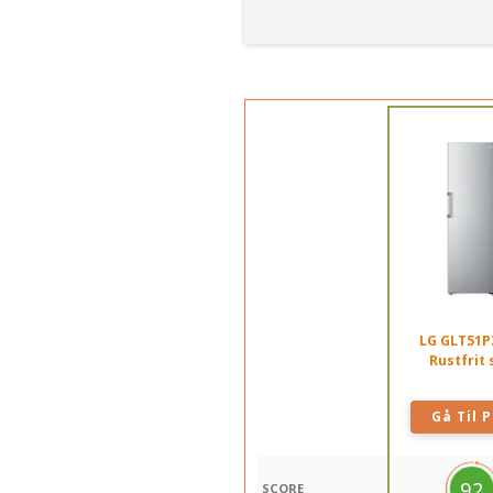
LG GLT51P
Rustfrit 
Gå Til P
92
SCORE