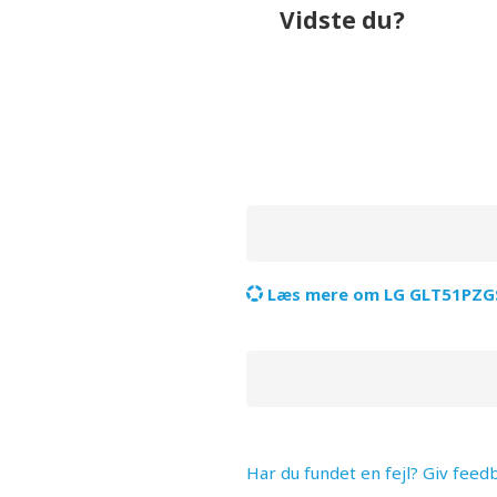
Vidste du?
bruger omkring
0,0 kr.
på 
Læs mere om LG GLT51PZGSZ 
Har du fundet en fejl? Giv feed