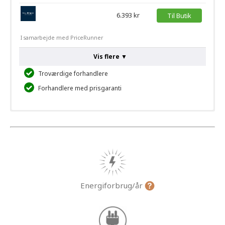
6.393 kr
Til Butik
I samarbejde med PriceRunner
Vis flere ▼
Troværdige forhandlere
Forhandlere med prisgaranti
Energiforbrug/år