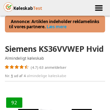
Køleskab
Test
Annonce: Artiklen indeholder reklamelinks
til vores partnere.
Læs mere
Siemens KS36VVWEP Hvid
Almindeligt køleskab
(4.7)
63
anmeldelser
Nr.
1
ud af 4
almindelige køleskabe
92