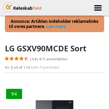
Køleskab
Test
Annonce: Artiklen indeholder reklamelinks
til vores partnere.
Læs mere
LG GSXV90MCDE Sort
(4.8)
415
anmeldelser
Nr.
1
ud af 116
køle-fryseskabe
94