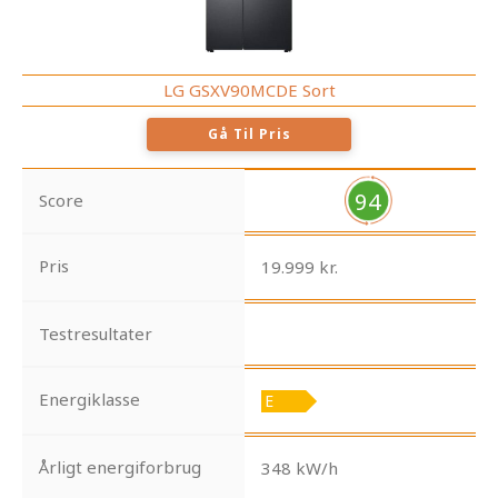
LG GSXV90MCDE Sort
Gå Til Pris
94
Score
Pris
19.999 kr.
Testresultater
Energiklasse
Årligt energiforbrug
348 kW/h