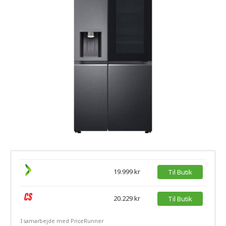
19.999 kr
Til Butik
20.229 kr
Til Butik
I samarbejde med PriceRunner