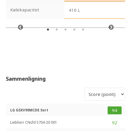
Kølekapacitet
416 L
Sammenligning
94
LG GSXV90MCDE Sort
92
Liebherr CNsfd 5704-20 001