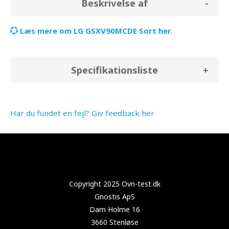
Beskrivelse af
Læs mere om LG GSXV90MCDE Sort her.
Specifikationsliste
Har du fundet en fejl? Giv feedback her