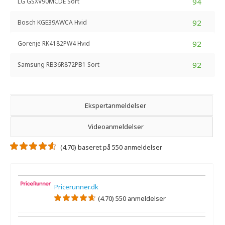
94
LG GSXV90MCDE Sort
92
Bosch KGE39AWCA Hvid
92
Gorenje RK4182PW4 Hvid
92
Samsung RB36R872PB1 Sort
Ekspertanmeldelser
Videoanmeldelser
(4.70) baseret på 550 anmeldelser
Pricerunner.dk
(4.70) 550 anmeldelser