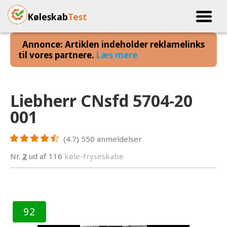
Køleskab
Test
Annonce: Artiklen indeholder reklamelinks
til vores partnere.
Læs mere
Liebherr CNsfd 5704-20
001
(4.7)
550
anmeldelser
Nr.
2
ud af 116
køle-fryseskabe
92