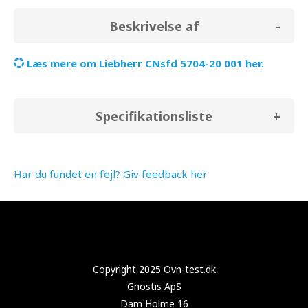
Beskrivelse af
Læs mere om Liebherr CNsfd 5704-20 001 her.
Specifikationsliste
Har du fundet en fejl? Giv feedback her