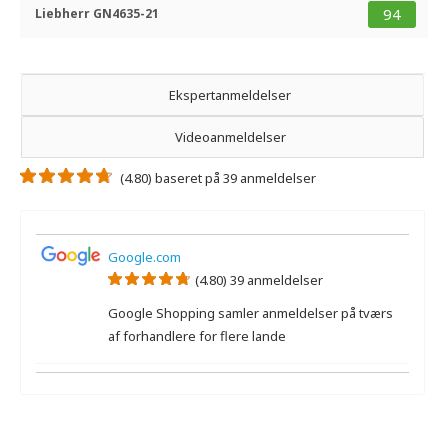
94
Liebherr GN4635-21
Ekspertanmeldelser
Videoanmeldelser
(4.80) baseret på 39 anmeldelser
Google.com
(4.80) 39 anmeldelser
Google Shopping samler anmeldelser på tværs
af forhandlere for flere lande
Der er ikke nogen ekspertanmeldelser.
Der er ingen videoanmeldelser.