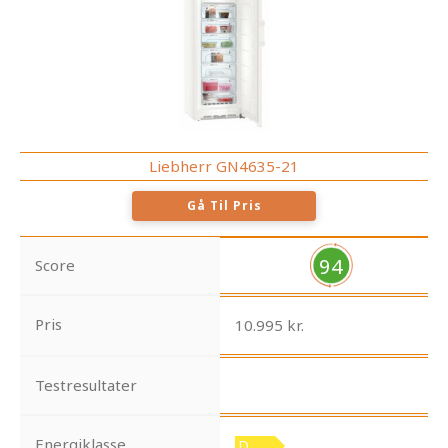
Liebherr GN4635-21
Gå Til Pris
94
Score
Pris
10.995 kr.
Testresultater
Energiklasse