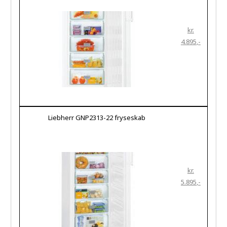
kr.
4.895
Liebherr GNP2313-22 fryseskab
kr.
5.895