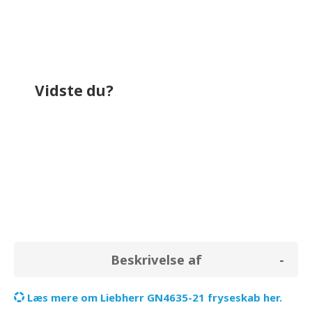
Vidste du?
bruger omkring
504,0 kr.
på el i løbet af
et år.
Beskrivelse af
Læs mere om Liebherr GN4635-21 fryseskab her.