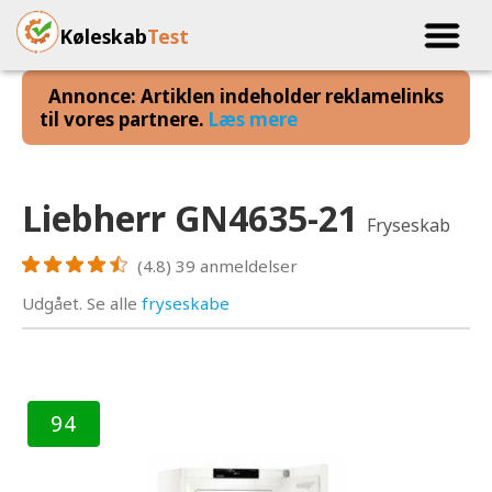
Køleskab
Test
Annonce: Artiklen indeholder reklamelinks
til vores partnere.
Læs mere
Liebherr GN4635-21
Fryseskab
(4.8)
39
anmeldelser
Udgået. Se alle
fryseskabe
94