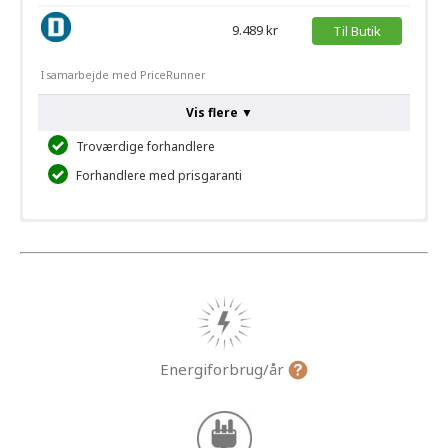
9.489 kr
Til Butik
I samarbejde med PriceRunner
Vis flere ▼
Troværdige forhandlere
Forhandlere med prisgaranti
Energiforbrug/år