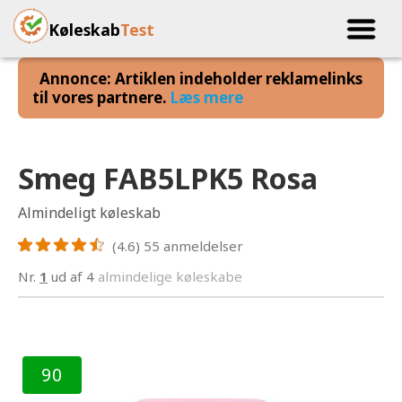
Køleskab
Test
Annonce: Artiklen indeholder reklamelinks
til vores partnere.
Læs mere
Smeg FAB5LPK5 Rosa
Almindeligt køleskab
(4.6)
55
anmeldelser
Nr.
1
ud af 4
almindelige køleskabe
90