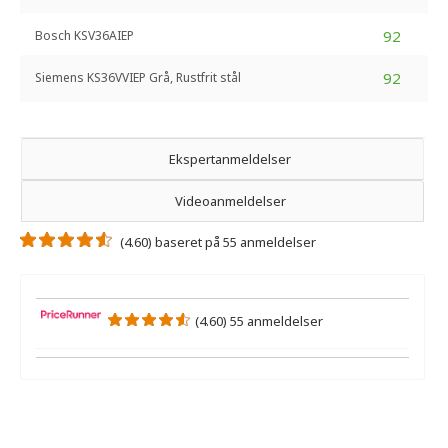
92
Bosch KSV36AIEP
92
Siemens KS36VVIEP Grå, Rustfrit stål
Ekspertanmeldelser
Videoanmeldelser
(4.60) baseret på 55 anmeldelser
(4.60) 55 anmeldelser
Der er ikke nogen ekspertanmeldelser.
Der er ingen videoanmeldelser.