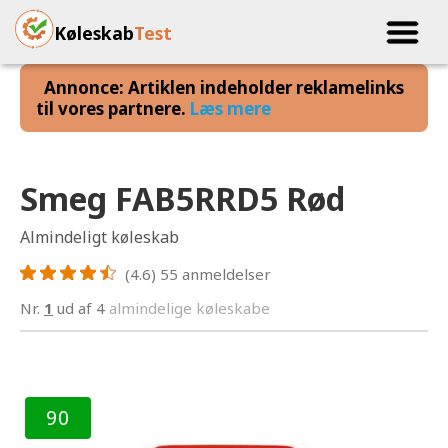
Køleskab
Test
Annonce: Artiklen indeholder reklamelinks
til vores partnere.
Læs mere
Smeg FAB5RRD5 Rød
Almindeligt køleskab
(4.6)
55
anmeldelser
Nr.
1
ud af 4
almindelige køleskabe
90