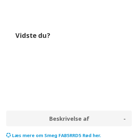
Vidste du?
bruger omkring
0,0 kr.
på el i løbet af et
år. Til sammenligning bruger et køle-
fryseskab i gennemsnit for
542,4 kr.
Beskrivelse af
Læs mere om Smeg FAB5RRD5 Rød her.