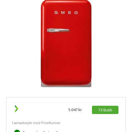
5.047 kr
Til Butik
I samarbejde med PriceRunner