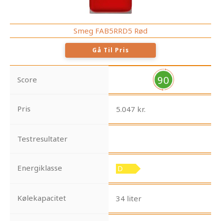
Smeg FAB5RRD5 Rød
Gå Til Pris
90
Score
Pris
5.047 kr.
Testresultater
Energiklasse
Kølekapacitet
34 liter