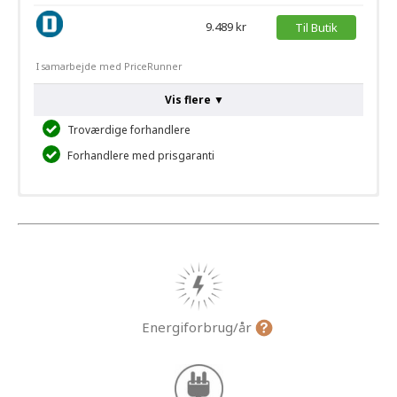
9.489 kr
Til Butik
I samarbejde med PriceRunner
Vis flere ▼
Troværdige forhandlere
Forhandlere med prisgaranti
Energiforbrug/år