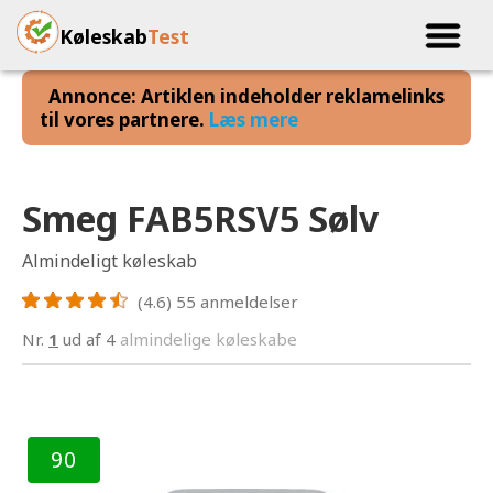
Køleskab
Test
Annonce: Artiklen indeholder reklamelinks
til vores partnere.
Læs mere
Smeg FAB5RSV5 Sølv
Almindeligt køleskab
(4.6)
55
anmeldelser
Nr.
1
ud af 4
almindelige køleskabe
90