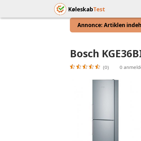
Køleskab
Test
Annonce: Artiklen indeho
Bosch KGE36B
(0)
0
anmeld