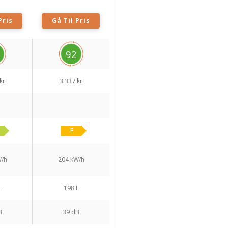
Pris
Gå Til Pris
92
kr.
3.337 kr.
W/h
204 kW/h
L
198 L
B
39 dB