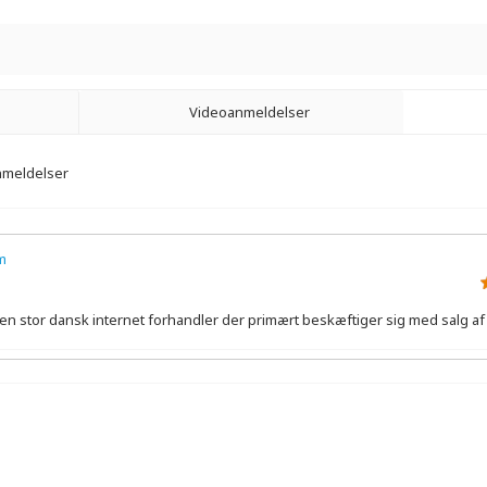
Videoanmeldelser
anmeldelser
m
n stor dansk internet forhandler der primært beskæftiger sig med salg af 
anmeldelser
tch?v=9YeewOD5oOs