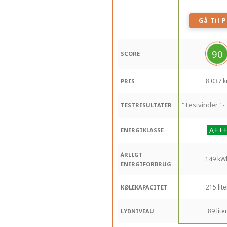
Gå Til P
90
SCORE
8.037 kr
PRIS
"Testvinder" 
TESTRESULTATER
ENERGIKLASSE
ÅRLIGT
149 kW
ENERGIFORBRUG
215 lite
KØLEKAPACITET
89 lite
LYDNIVEAU