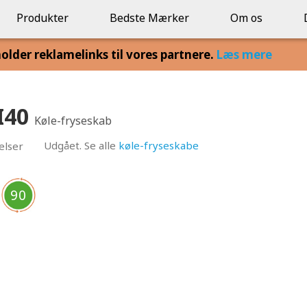
Produkter
Bedste Mærker
Om os
lder reklamelinks til vores partnere.
Læs mere
I40
Køle-fryseskab
Udgået. Se alle
køle-fryseskabe
elser
90