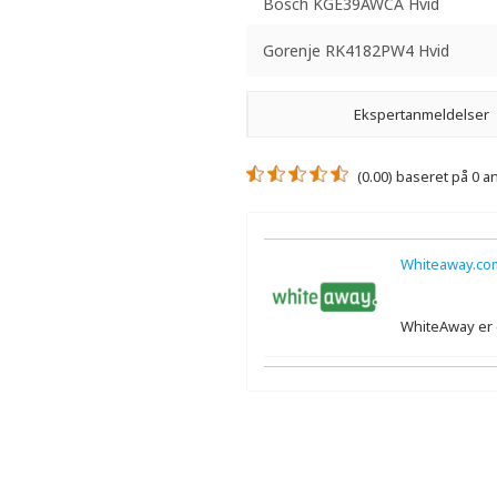
Bosch KGE39AWCA Hvid
Gorenje RK4182PW4 Hvid
Ekspertanmeldelser
(0.00) baseret på 0 
Whiteaway.co
WhiteAway er e
(0.00) baseret på 1 
https://www.youtube.com/wa