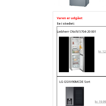
Varen er udgået
Se i stedet:
Liebherr CNsfd 5704-20 001
kr. 1
LG GSXV90MCDE Sort
kr. 19.9