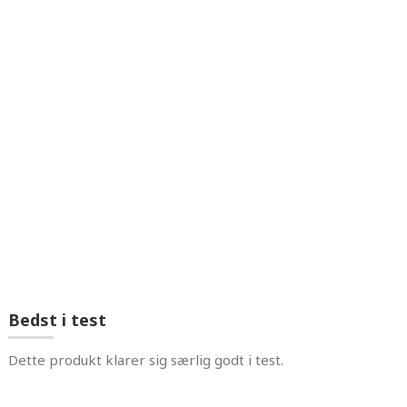
I40 kåret som "bedst i test" i det danske forbrugerråd Tænk's test af kø
å el i løbet af et år. Til sammenligning bruger et almindeligt k
Bedst i test
Dette produkt klarer sig særlig godt i test.