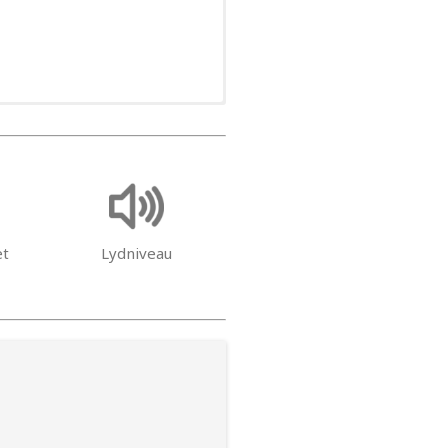
et
Lydniveau