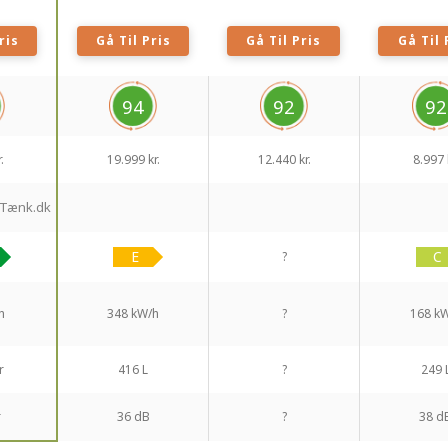
ris
Gå Til Pris
Gå Til Pris
Gå Til 
94
92
92
.
19.999 kr.
12.440 kr.
8.997 
- Tænk.dk
?
h
348 kW/h
?
168 k
r
416 L
?
249 
r
36 dB
?
38 d