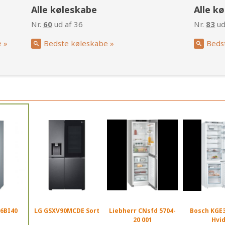
Alle køleskabe
Alle k
Nr.
60
ud af 36
Nr.
83
ud
 »
Bedste køleskabe »
Beds
6BI40
LG GSXV90MCDE Sort
Liebherr CNsfd 5704-
Bosch KGE
20 001
Hvi