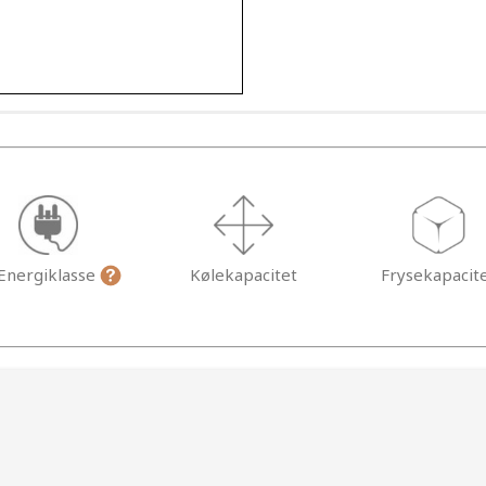
Energiklasse
Kølekapacitet
Frysekapacit
g