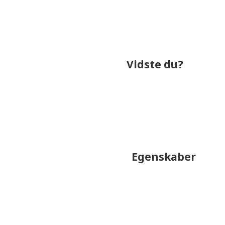
Taenk.dk
I december 2014 blev Bosch KGE36B
Vidste du?
bruger omkring
357,6 kr.
p
gennemsnit for
0,0 kr.
Egenskaber