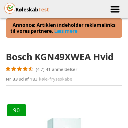
Køleskab
Test
Annonce: Artiklen indeholder reklamelinks
til vores partnere.
Læs mere
Bosch KGN49XWEA Hvid
(4.7)
41
anmeldelser
Nr.
33
ud af 183
køle-fryseskabe
90