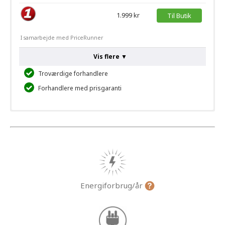
1.999 kr
Til Butik
I samarbejde med PriceRunner
Vis flere ▼
Troværdige forhandlere
Forhandlere med prisgaranti
Energiforbrug/år