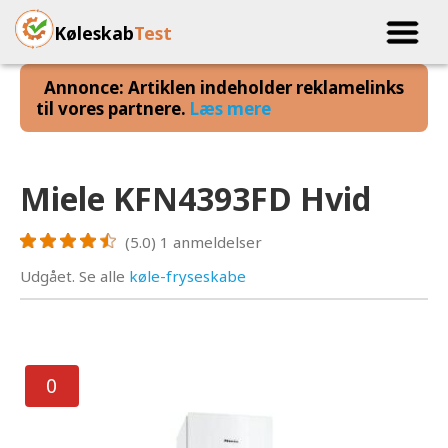
Køleskab
Test
Annonce: Artiklen indeholder reklamelinks
til vores partnere.
Læs mere
Miele KFN4393FD Hvid
(5.0)
1
anmeldelser
Udgået. Se alle
køle-fryseskabe
0