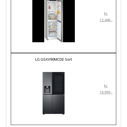
kr.
12.440
LG GSXV90MCDE Sort
kr.
19.999