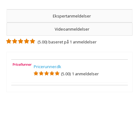
Ekspertanmeldelser
Videoanmeldelser
(5.00) baseret på 1 anmeldelser
Pricerunner.dk
(5.00) 1 anmeldelser
Der er ikke nogen ekspertanmeldelser.
Der er ingen videoanmeldelser.