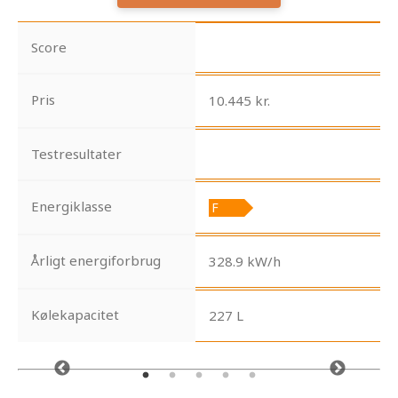
Score
Pris
10.445 kr.
Testresultater
Energiklasse
Årligt energiforbrug
328.9 kW/h
Kølekapacitet
227 L