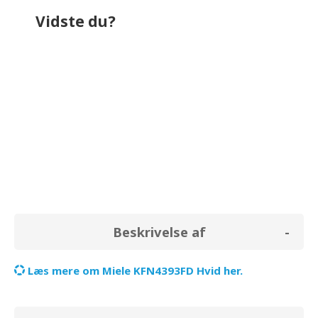
Vidste du?
bruger omkring
787,2 kr.
på el i løbet af
et år. Til sammenligning bruger et
almindeligt køleskab (uden fryser) i
gennemsnit for
0,0 kr.
Beskrivelse af
Læs mere om Miele KFN4393FD Hvid her.