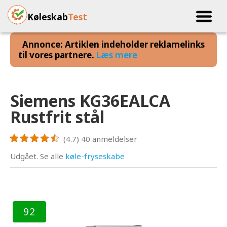
Køleskab
Test
Annonce: Artiklen indeholder reklamelinks
til vores partnere.
Læs mere
Siemens KG36EALCA
Rustfrit stål
(4.7)
40
anmeldelser
Udgået. Se alle
køle-fryseskabe
92