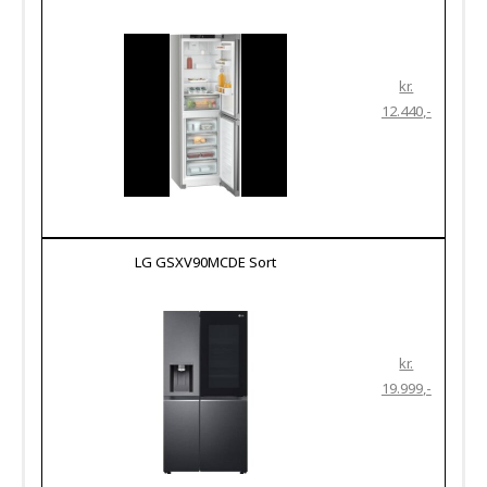
kr.
12.440
LG GSXV90MCDE Sort
kr.
19.999