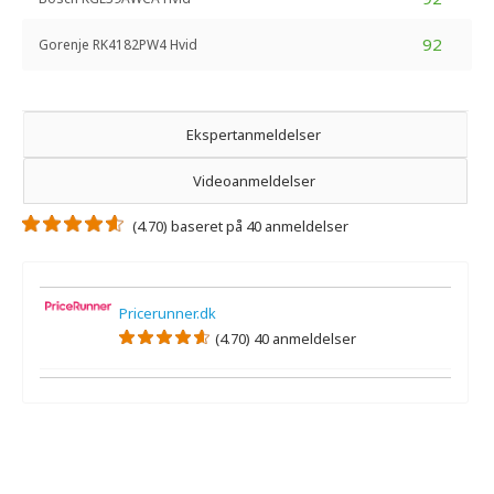
92
Gorenje RK4182PW4 Hvid
Ekspertanmeldelser
Videoanmeldelser
(4.70) baseret på 40 anmeldelser
Pricerunner.dk
(4.70) 40 anmeldelser
Der er ikke nogen ekspertanmeldelser.
Der er ingen videoanmeldelser.