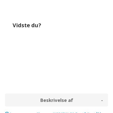
Vidste du?
bruger omkring
357,6 kr.
på el i løbet af
et år. Til sammenligning bruger et
almindeligt køleskab (uden fryser) i
gennemsnit for
0,0 kr.
Beskrivelse af