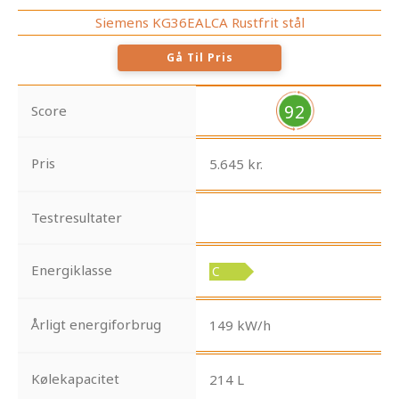
Siemens KG36EALCA Rustfrit stål
Gå Til Pris
92
Score
Pris
5.645 kr.
Testresultater
Energiklasse
Årligt energiforbrug
149 kW/h
Kølekapacitet
214 L