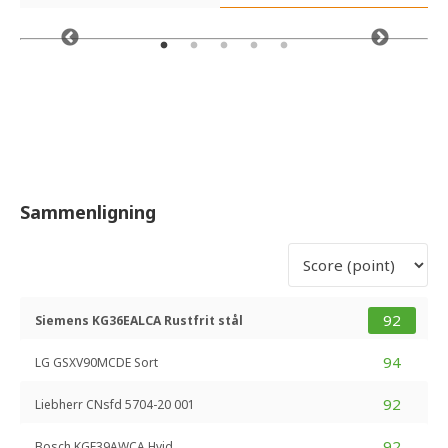
Sammenligning
92
Siemens KG36EALCA Rustfrit stål
94
LG GSXV90MCDE Sort
92
Liebherr CNsfd 5704-20 001
92
Bosch KGE39AWCA Hvid