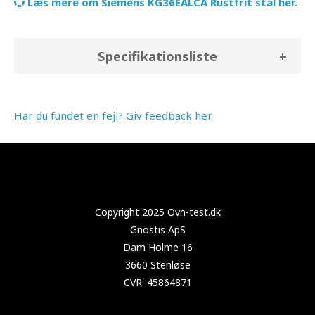
Læs mere om Siemens KG36EALCA Rustfrit stål her.
Specifikationsliste
Har du fundet en fejl? Giv feedback her
Copyright 2024 Test-køleskab.dk