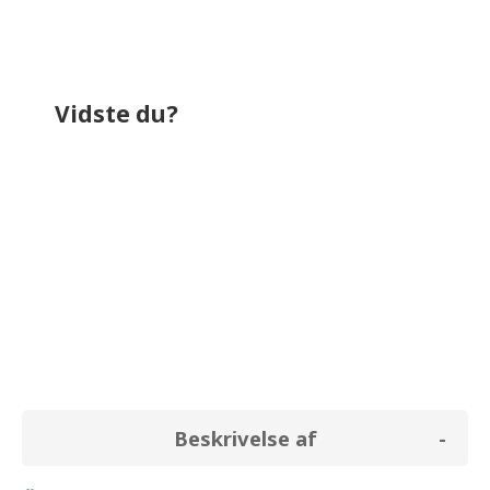
Vidste du?
bruger omkring
727,2 kr.
på el i løbet af
et år. Til sammenligning bruger et
almindeligt køleskab (uden fryser) i
gennemsnit for
0,0 kr.
Beskrivelse af