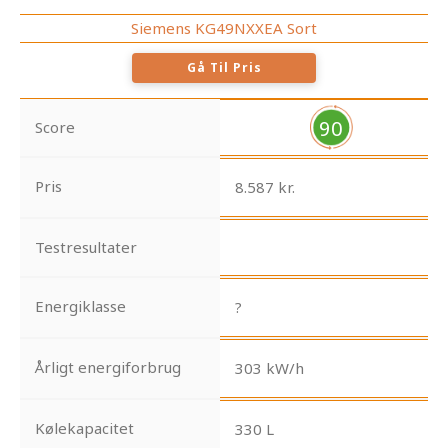
Siemens KG49NXXEA Sort
Gå Til Pris
90
Score
Pris
8.587 kr.
Testresultater
Energiklasse
?
Årligt energiforbrug
303 kW/h
Kølekapacitet
330 L