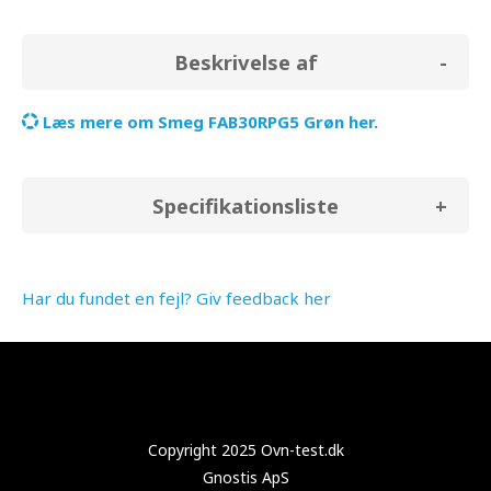
Beskrivelse af
Læs mere om Smeg FAB30RPG5 Grøn her.
Specifikationsliste
Har du fundet en fejl? Giv feedback her