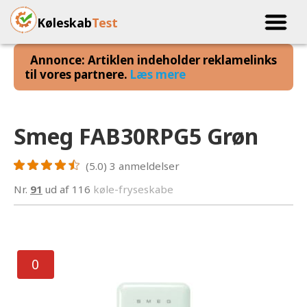
Køleskab
Test
Annonce: Artiklen indeholder reklamelinks
til vores partnere.
Læs mere
Smeg FAB30RPG5 Grøn
(5.0)
3
anmeldelser
Nr.
91
ud af 116
køle-fryseskabe
0