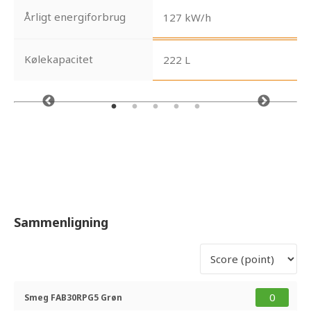
Årligt energiforbrug
127 kW/h
Kølekapacitet
222 L
Sammenligning
0
Smeg FAB30RPG5 Grøn