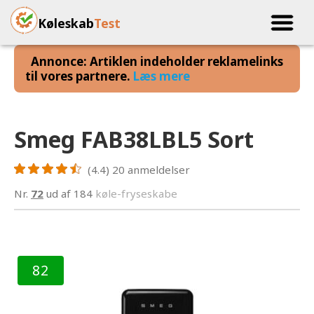
Køleskab
Test
Annonce: Artiklen indeholder reklamelinks
til vores partnere.
Læs mere
Smeg FAB38LBL5 Sort
(4.4)
20
anmeldelser
Nr.
72
ud af 184
køle-fryseskabe
82