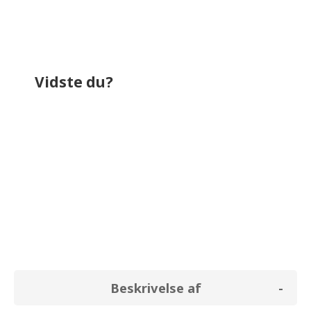
Vidste du?
bruger omkring
770,4 kr.
på el i løbet af
et år. Til sammenligning bruger et
almindeligt køleskab (uden fryser) i
gennemsnit for
264,0 kr.
Beskrivelse af