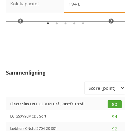
Kølekapacitet
194 L
Sammenligning
80
Electrolux LNT3LE31X1 Grå, Rustfrit stål
94
LG GSXV90MCDE Sort
92
Liebherr CNsfd 5704-20 001