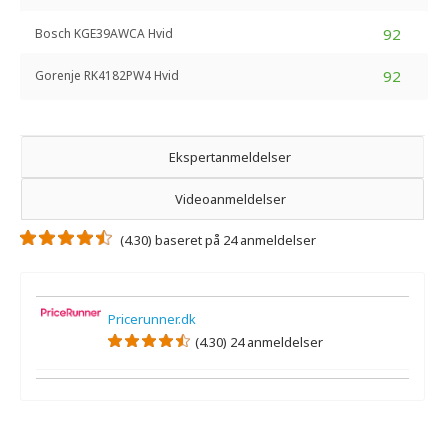
92
Bosch KGE39AWCA Hvid
92
Gorenje RK4182PW4 Hvid
Ekspertanmeldelser
Videoanmeldelser
(4.30) baseret på 24 anmeldelser
Pricerunner.dk
(4.30) 24 anmeldelser
Der er ikke nogen ekspertanmeldelser.
Der er ingen videoanmeldelser.