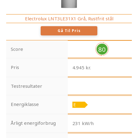
Electrolux LNT3LE31X1 Grå, Rustfrit stål
Gå Til Pris
80
Score
Pris
4.945 kr.
Testresultater
Energiklasse
Årligt energiforbrug
231 kW/h