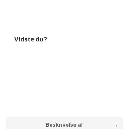
Vidste du?
bruger omkring
554,4 kr.
på el i løbet af
et år. Til sammenligning bruger et
almindeligt køleskab (uden fryser) i
gennemsnit for
0,0 kr.
Beskrivelse af