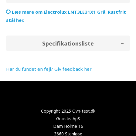
Læs mere om Electrolux LNT3LE31X1 Grå, Rustfrit
stål her.
Specifikationsliste
Har du fundet en fejl? Giv feedback her