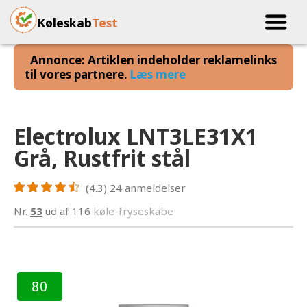
Køleskab
Test
Annonce: Artiklen indeholder reklamelinks
til vores partnere.
Læs mere
Electrolux LNT3LE31X1
Grå, Rustfrit stål
(4.3)
24
anmeldelser
Nr.
53
ud af 116
køle-fryseskabe
80